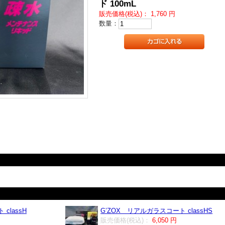
ド 100mL
販売価格(税込)：
1,760
円
数量：
classH
G’ZOX リアルガラスコート classHS
販売価格(税込)：
6,050 円