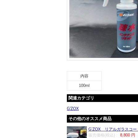
内容
100ml
関連カテゴリ
G'ZOX
その他のオススメ商品
G’ZOX リアルガラスコート 
販売価格(税込)：
8,800 円