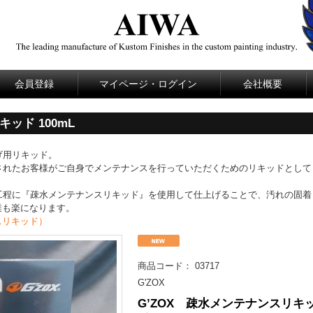
会員登録
マイページ・ログイン
会社概要
ッド 100mL
上げ用リキッド。
施工されたお客様がご自身でメンテナンスを行っていただくためのリキッドとして
最終工程に『疎水メンテナンスリキッド』を使用して仕上げることで、汚れの固着
業も楽になります。
スリキッド）
商品コード：
03717
G'ZOX
G’ZOX 疎水メンテナンスリキ