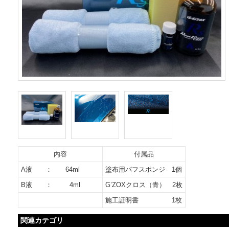
内容
付属品
A液 ： 64ml
塗布用パフスポンジ 1個
B液 ： 4ml
G’ZOXクロス（青） 2枚
施工証明書 1枚
関連カテゴリ