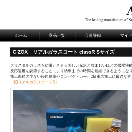
ホーム
商品一覧
会員登録
マイ
G'ZOX リアルガラスコート classR Sサイズ
クリスタルガラスを彷彿とさせる美しい光沢と凄まじいほどの撥水性
反応速度を調節することにより納車までの時間を短縮できるようにな
施工面積の少ない軽自動車やコンパクトカー、2輪車の施工に最適な容
（旧リアルガラスコートS）