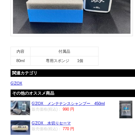
内容
付属品
80ml
専用スポンジ 1個
関連カテゴリ
G'ZOX
その他のオススメ商品
G'ZOX メンテナンスシャンプー 450ml
販売価格(税込)：
990 円
G'ZOX 水切りセーマ
販売価格(税込)：
770 円