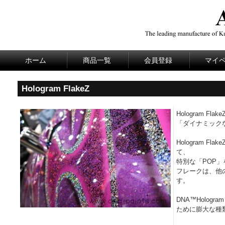
ホーム
商品一覧
会員登録
マイ
Hologram FlakeZ
Hologram F
「ダイナミック
Hologram 
て、
特別な「POP
フレークは、他
す。
DNA™Holog
ために膨大な種