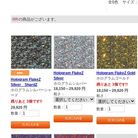
全6色 サイズ：375
8件
の商品がございます。
Hologram FlakeZ
Hologram FlakeZ Gold
Silver
ホログラムゴールド
Hologram FlakeZ
ホログラムシルバー
残りあと 3個です!!
Silver ShardZ
18,150～29,920
円
ホログラムシルバーシャ
18,150～29,920
円
粗さ：
ード
粗さ：
残りあと 3個です!!
数量：
29,920
円
数量：
数量：