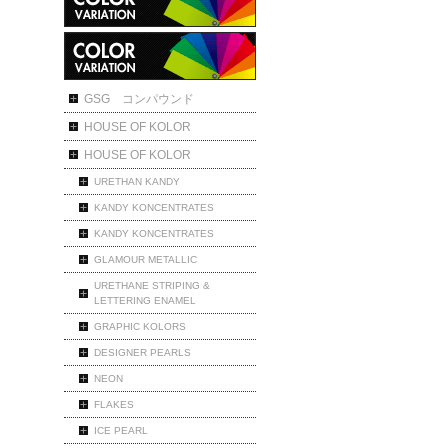
カラーバリエーション
GSG コンパウンド
HOUSE OF KOLOR
HOUSE OF KOLOR
URETHAN KANDY
KANDY KONCENTRATES
KANDY KONCENTRATES
GLAMOUR METALLIC
URETHANE STRIPING &
LETTERING ENAMEL
GRAPHIC KOLORS
DESIGNER PEARLS
NEON
FLAKES
ICE PEARL