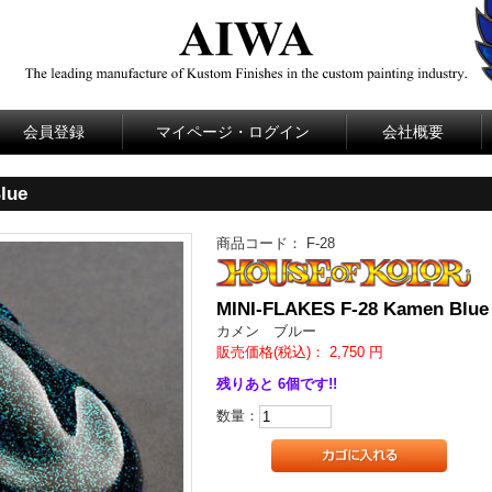
会員登録
マイページ・ログイン
会社概要
lue
商品コード：
F-28
MINI-FLAKES F-28 Kamen Blue
カメン ブルー
販売価格(税込)：
2,750
円
残りあと 6個です!!
数量：